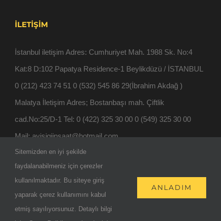
İLETIŞIM
İstanbul iletişim Adres: Cumhuriyet Mah. 1988 Sk. No:4
Kat:8 D:102 Papatya Residence-1 Beylikdüzü / İSTANBUL
0 (212) 423 74 51 0 (532) 545 86 29(İbrahim Akdağ )
Malatya İletişim Adres; Bostanbaşı mah. Çiftlik
cad.No:25/D-1 Tel: 0 (422) 325 30 00 0 (549) 325 30 00
Mail: ayisigiinsaat@hotmail.com
Sitemizden en iyi şekilde
faydalanabilmeniz için çerezler
kullanılmaktadır. Bu siteye giriş
ANLADIM
Tüm Hakları - 2019 | Ay Işığı İnşaat aittir.
yaparak çerez kullanımını kabul
etmiş sayılıyorsunuz. Detaylı bilgi
Facebook
YouTube
E-
Instagram