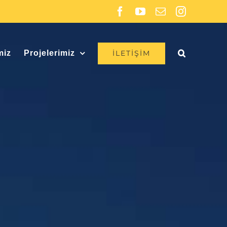
Facebook
YouTube
E-
Instagram
posta
İLETIŞIM
miz
Projelerimiz