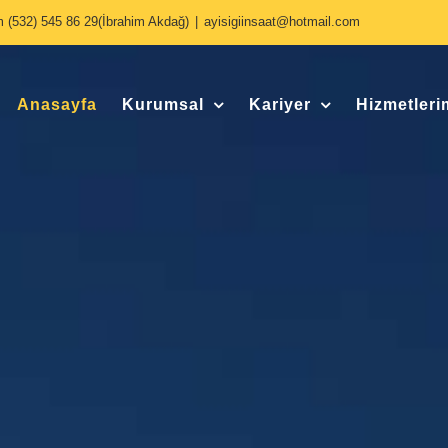
şim (532) 545 86 29(İbrahim Akdağ)
|
ayisigiinsaat@hotmail.com
Anasayfa
Kurumsal
Kariyer
Hizmetleri